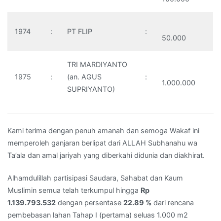
1974
:
PT FLIP
:
50.000
TRI MARDIYANTO
1975
:
(an. AGUS
:
1.000.000
SUPRIYANTO)
Kami terima dengan penuh amanah dan semoga Wakaf ini
memperoleh ganjaran berlipat dari ALLAH Subhanahu wa
Ta’ala dan amal jariyah yang diberkahi didunia dan diakhirat.
Alhamdulillah partisipasi Saudara, Sahabat dan Kaum
Muslimin semua telah terkumpul hingga
Rp
1.139.793.532
dengan persentase
22.89 %
dari rencana
pembebasan lahan Tahap I (pertama) seluas 1.000 m2