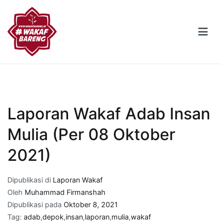
Loncat
ke
konten
Wakaf Bareng
Pusat Pendidikan Adab Nasional
Laporan Wakaf Adab Insan
Mulia (Per 08 Oktober
2021)
Dipublikasi di
Laporan Wakaf
Oleh
Muhammad Firmanshah
Dipublikasi pada
Oktober 8, 2021
Tag:
adab
,
depok
,
insan
,
laporan
,
mulia
,
wakaf