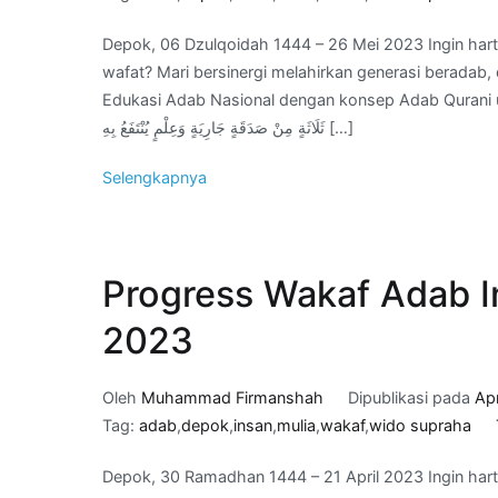
Depok, 06 Dzulqoidah 1444 – 26 Mei 2023 Ingin hart
wafat? Mari bersinergi melahirkan generasi berada
Edukasi Adab Nasional dengan konsep Adab Qurani untuk jariyah kita di Akhirat. َّا مِنْ
ثَلَاثَةٍ مِنْ صَدَقَةٍ جَارِيَةٍ وَعِلْمٍ يُنْتَفَعُ بِهِ […]
Selengkapnya
Progress Wakaf Adab In
2023
Oleh
Muhammad Firmanshah
Dipublikasi pada
Apr
Tag:
adab
,
depok
,
insan
,
mulia
,
wakaf
,
wido supraha
Depok, 30 Ramadhan 1444 – 21 April 2023 Ingin hart