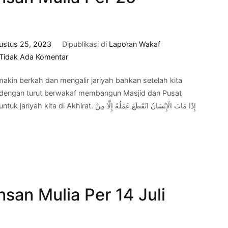
ustus 25, 2023
Dipublikasi di
Laporan Wakaf
pada
Tidak Ada Komentar
Progress
makin berkah dan mengalir jariyah bahkan setelah kita
Wakaf
b, dengan turut berwakaf membangun Masjid dan Pusat
Adab
إِذَا مَاتَ الْإِنْسَانُ انْقَطَعَ عَمَلُهُ إِل
Insan
Mulia
Per
25
Agustus
2023
san Mulia Per 14 Juli