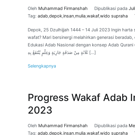
Oleh
Muhammad Firmanshah
Dipublikasi pada
Jul
Tag:
adab
,
depok
,
insan
,
mulia
,
wakaf
,
wido supraha
Depok, 25 Dzulhijjah 1444 – 14 Juli 2023 Ingin harta
wafat? Mari bersinergi melahirkan generasi berada
Edukasi Adab Nasional dengan konsep Adab Qurani untuk jariyah kita di Akhirat. َّا مِنْ
ثَلَاثَةٍ مِنْ صَدَقَةٍ جَارِيَةٍ وَعِلْمٍ يُنْتَفَعُ بِهِ […]
Selengkapnya
Progress Wakaf Adab I
2023
Oleh
Muhammad Firmanshah
Dipublikasi pada
Me
Tag:
adab
,
depok
,
insan
,
mulia
,
wakaf
,
wido supraha