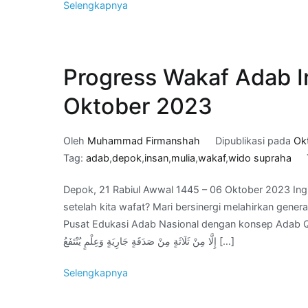
Selengkapnya
Progress Wakaf Adab I
Oktober 2023
Oleh
Muhammad Firmanshah
Dipublikasi pada
Ok
Tag:
adab
,
depok
,
insan
,
mulia
,
wakaf
,
wido supraha
Depok, 21 Rabiul Awwal 1445 – 06 Oktober 2023 Ingi
setelah kita wafat? Mari bersinergi melahirkan gen
Pusat Edukasi Adab Nasional dengan konsep Adab Qurani untuk jariyah kita di A
إِلَّا مِنْ ثَلَاثَةٍ مِنْ صَدَقَةٍ جَارِيَةٍ وَعِلْمٍ يُنْتَفَعُ […]
Selengkapnya