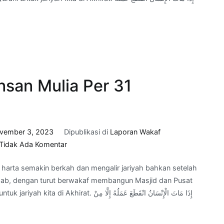
Mulia
Per
30
November
2023
nsan Mulia Per 31
vember 3, 2023
Dipublikasi di
Laporan Wakaf
pada
Tidak Ada Komentar
Progress
 harta semakin berkah dan mengalir jariyah bahkan setelah
Wakaf
radab, dengan turut berwakaf membangun Masjid dan Pusat
Adab
إِذَا مَاتَ الْإِنْسَانُ انْقَطَعَ عَمَلُهُ إِل
Insan
Mulia
Per