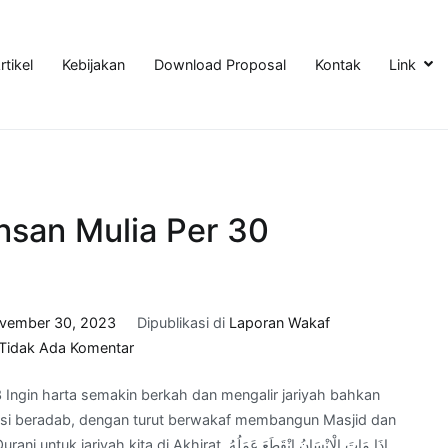
rtikel
Kebijakan
Download Proposal
Kontak
Link
nsan Mulia Per 30
vember 30, 2023
Dipublikasi di
Laporan Wakaf
pada
Tidak Ada Komentar
Progress
ngin harta semakin berkah dan mengalir jariyah bahkan
Wakaf
erasi beradab, dengan turut berwakaf membangun Masjid dan
Adab
khirat. إِذَا مَاتَ الْإِنْسَانُ انْقَطَعَ عَمَلُهُ
Insan