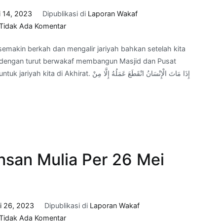
i 14, 2023
Dipublikasi di
Laporan Wakaf
pada
Tidak Ada Komentar
Progress
 semakin berkah dan mengalir jariyah bahkan setelah kita
Wakaf
b, dengan turut berwakaf membangun Masjid dan Pusat
Adab
إِذَا مَاتَ الْإِنْسَانُ انْقَطَعَ عَمَلُهُ إِل
Insan
Mulia
Per
14
Juli
2023
nsan Mulia Per 26 Mei
i 26, 2023
Dipublikasi di
Laporan Wakaf
pada
Tidak Ada Komentar