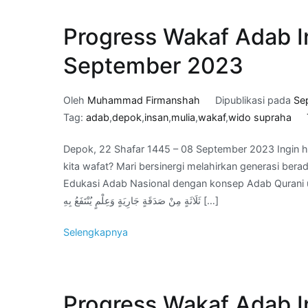
Progress Wakaf Adab I
September 2023
Oleh
Muhammad Firmanshah
Dipublikasi pada
Se
Tag:
adab
,
depok
,
insan
,
mulia
,
wakaf
,
wido supraha
Depok, 22 Shafar 1445 – 08 September 2023 Ingin ha
kita wafat? Mari bersinergi melahirkan generasi be
Edukasi Adab Nasional dengan konsep Adab Qurani untuk jariyah kita di Akhirat. َّا مِنْ
ثَلَاثَةٍ مِنْ صَدَقَةٍ جَارِيَةٍ وَعِلْمٍ يُنْتَفَعُ بِهِ […]
Selengkapnya
Progress Wakaf Adab I