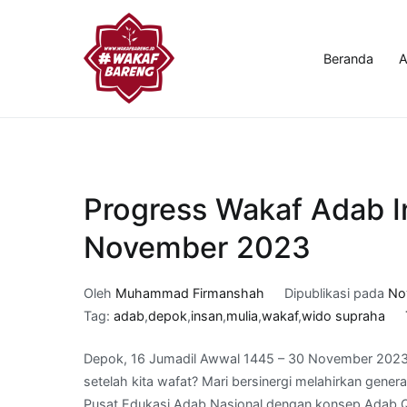
Loncat
ke
konten
Beranda
A
Wakaf Bareng
Pusat Pendidikan Adab Nasional
Progress Wakaf Adab I
November 2023
Oleh
Muhammad Firmanshah
Dipublikasi pada
No
Tag:
adab
,
depok
,
insan
,
mulia
,
wakaf
,
wido supraha
Depok, 16 Jumadil Awwal 1445 – 30 November 2023 I
setelah kita wafat? Mari bersinergi melahirkan gen
Pusat Edukasi Adab Nasional dengan konsep Adab Qurani untuk jariyah kita di A