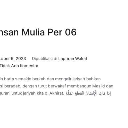
31
Oktober
2023
nsan Mulia Per 06
tober 6, 2023
Dipublikasi di
Laporan Wakaf
pada
Tidak Ada Komentar
Progress
n harta semakin berkah dan mengalir jariyah bahkan
Wakaf
erasi beradab, dengan turut berwakaf membangun Masjid dan
Adab
khirat. إِذَا مَاتَ الْإِنْسَانُ انْقَطَعَ عَمَلُهُ
Insan
Mulia
Per
06
Oktober