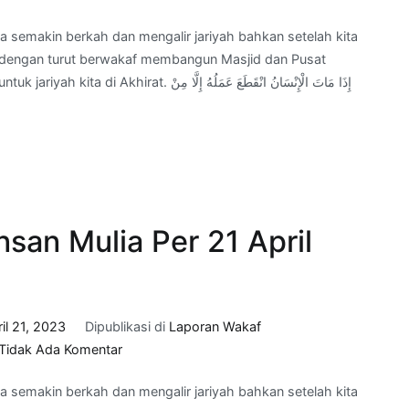
Progress
a semakin berkah dan mengalir jariyah bahkan setelah kita
Wakaf
b, dengan turut berwakaf membangun Masjid dan Pusat
Adab
إِذَا مَاتَ الْإِنْسَانُ انْقَطَعَ عَمَلُهُ إِل
Insan
Mulia
Per
26
Mei
2023
san Mulia Per 21 April
il 21, 2023
Dipublikasi di
Laporan Wakaf
pada
Tidak Ada Komentar
Progress
a semakin berkah dan mengalir jariyah bahkan setelah kita
Wakaf