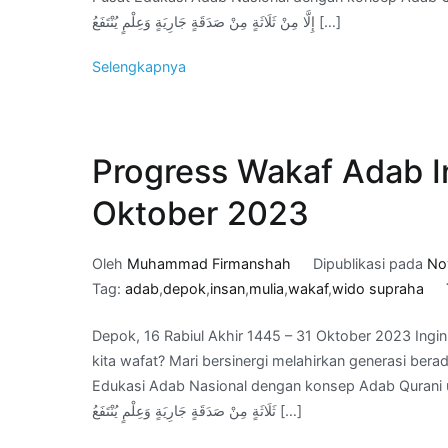
إِلَّا مِنْ ثَلَاثَةٍ مِنْ صَدَقَةٍ جَارِيَةٍ وَعِلْمٍ يُنْتَفَعُ […]
Selengkapnya
Progress Wakaf Adab I
Oktober 2023
Oleh
Muhammad Firmanshah
Dipublikasi pada
No
Tag:
adab
,
depok
,
insan
,
mulia
,
wakaf
,
wido supraha
Depok, 16 Rabiul Akhir 1445 – 31 Oktober 2023 Ingin
kita wafat? Mari bersinergi melahirkan generasi be
Edukasi Adab Nasional dengan konsep Adab Qurani untuk jariyah kita di Akhirat. َّا مِنْ
ثَلَاثَةٍ مِنْ صَدَقَةٍ جَارِيَةٍ وَعِلْمٍ يُنْتَفَعُ […]