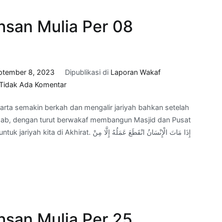
2023
nsan Mulia Per 08
ptember 8, 2023
Dipublikasi di
Laporan Wakaf
pada
Tidak Ada Komentar
Progress
rta semakin berkah dan mengalir jariyah bahkan setelah
Wakaf
radab, dengan turut berwakaf membangun Masjid dan Pusat
Adab
إِذَا مَاتَ الْإِنْسَانُ انْقَطَعَ عَمَلُهُ إِل
Insan
Mulia
Per
08
September
2023
nsan Mulia Per 25