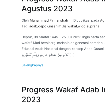
Agustus 2023
Oleh
Muhammad Firmanshah
Dipublikasi pada
Ag
Tag:
adab
,
depok
,
insan
,
mulia
,
wakaf
,
wido supraha
Depok, 08 Shafar 1445 – 25 Juli 2023 Ingin harta se
wafat? Mari bersinergi melahirkan generasi berada
Edukasi Adab Nasional dengan konsep Adab Qurani untuk jariyah kita di Akhirat. َّا مِنْ
ثَلَاثَةٍ مِنْ صَدَقَةٍ جَارِيَةٍ وَعِلْمٍ يُنْتَفَعُ بِهِ […]
Selengkapnya
Progress Wakaf Adab In
2023