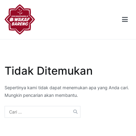
Loncat
ke
konten
Wakaf Bareng
Pusat Pendidikan Adab Nasional
Tidak Ditemukan
Sepertinya kami tidak dapat menemukan apa yang Anda cari.
Mungkin pencarian akan membantu.
Cari
untuk: