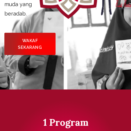
muda yang
beradab.
WAKAF
SEKARANG
1
 Program