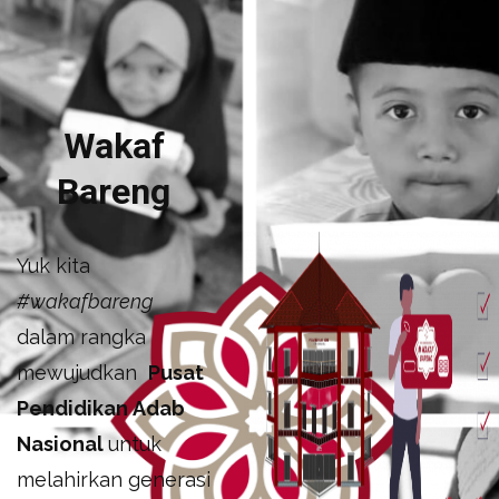
Wakaf
Bareng
Yuk kita
#wakafbareng
dalam rangka
mewujudkan
Pusat
Pendidikan Adab
Nasional
untuk
melahirkan generasi