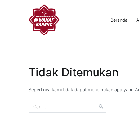
Loncat
ke
konten
Beranda
A
Wakaf Bareng
Pusat Pendidikan Adab Nasional
Tidak Ditemukan
Sepertinya kami tidak dapat menemukan apa yang A
Cari
untuk: